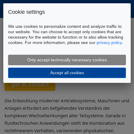
Cookie settings
Home
Dienstleistungen
We use cookies to personalize content and analyze traffic to
Modellbasierte Entwicklung
our website. You can choose to accept only cookies that are
necessary for the website to function or to also allow tracking
cookies. For more information, please see our
privacy policy
.
Modellbasierte Entwicklung –
Effiziente Simulation für optimale
Only accept technically necessary cookies
Systemgestaltung
Accept all cookies
Die Entwicklung moderner Antriebssysteme, Maschinen und
Anlagen erfordert ein tiefgehendes Verständnis der
komplexen Wechselwirkungen aller Teilsysteme. Gerade in
fluidtechnischen Anwendungen stellt die Kombination aus
nichtlinearem Verhalten, variierenden physikalischen