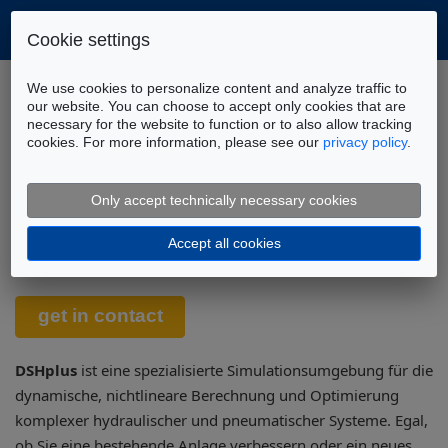
Cookie settings
Home
Werkzeuge
DSHplus
We use cookies to personalize content and analyze traffic to
our website. You can choose to accept only cookies that are
necessary for the website to function or to also allow tracking
cookies. For more information, please see our
privacy policy
.
DSHplus – Ihre Lösung zur
Simulation, Analyse und
Only accept technically necessary cookies
Optimierung hydraulischer &
Accept all cookies
pneumatischer Systeme
DSHplus
ist eine spezialisierte Simulationsumgebung für die
dynamische, nichtlineare Berechnung und Optimierung
komplexer hydraulischer und pneumatischer Systeme. Egal,
ob Sie eine bestehende Anlage verbessern oder ein neues