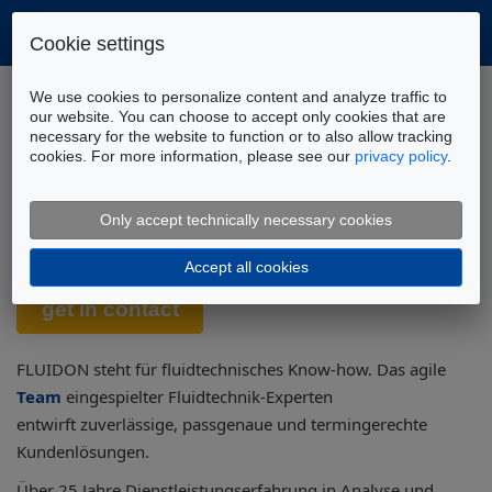
Cookie settings
Home
Unternehmen
We use cookies to personalize content and analyze traffic to
our website. You can choose to accept only cookies that are
necessary for the website to function or to also allow tracking
cookies. For more information, please see our
privacy policy
.
FLUIDON - Pioniere in der
Simulation fluidtechnisch-
Only accept technically necessary cookies
mechatronischer Systeme
Accept all cookies
FLUIDON steht für fluidtechnisches Know-how.
Das agile
Team
eingespielter Fluidtechnik-Experten
entwirft zuverlässige, passgenaue und termingerechte
Kundenlösungen.
Über 25 Jahre Dienstleistungserfahrung in Analyse und