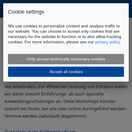
Cookie settings
Home
Downloads
Schulungen und Tutorials
We use cookies to personalize content and analyze traffic to
our website. You can choose to accept only cookies that are
necessary for the website to function or to also allow tracking
cookies. For more information, please see our
privacy policy
.
DSHplus Programmtraining
Only accept technically necessary cookies
Accept all cookies
Unser Schulungsangebot orientiert sich an den Bedürfnissen
des Anwenders. Zur effizienten Nutzung von DSHplus bieten
wir daher sowohl Einführungs- als auch spezielle
Anwendungsschulungen an. Diese Workshops können
sowohl bei Ihnen, bei uns oder online durchgeführt werden.
Termine werden individuell abgestimmt.