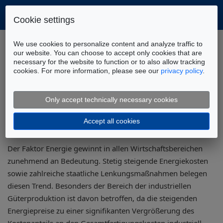
Cookie settings
Home
Anwendungen
We use cookies to personalize content and analyze traffic to
Nachhaltige Fluidtechnik
Projekt ESEMO
our website. You can choose to accept only cookies that are
necessary for the website to function or to also allow tracking
cookies. For more information, please see our
privacy policy
.
ESEMO - Entwicklung
selbstüberwachender
Only accept technically necessary cookies
energieoptimierter
Accept all cookies
Montagesysteme
Der Faktor Energie gewinnt in allen Wirtschaftsbereichen
zunehmend an Bedeutung. Stetig steigende Energiekosten
sowie zahlreiche staatliche Lenkungsmaßnahmen belegen
diesen Trend. Besonders der Bereich der industriellen
Güterproduktion ist davon betroffen, da die steigenden
Energiepreise zu einer signifikanten Vergrößerung des