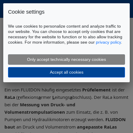
Cookie settings
Home
Werkzeuge
We use cookies to personalize content and analyze traffic to
Reflexionsarmer Leitungsabschluss
our website. You can choose to accept only cookies that are
necessary for the website to function or to also allow tracking
cookies. For more information, please see our
privacy policy
.
RaLa – Ein reflexionsarmer
Abschluss für Hydraulikleitungen
Only accept technically necessary cookies
Accept all cookies
Ein von FLUIDON häufig eingesetztes
Prüfelement
ist der
RaLa
(
r
eflexions
a
rmer
L
eitungs
a
bschluss). Der RaLa kommt
bei der
Messung von Druck- und
Volumenstrompulsationen
zum Einsatz, die z. B. von
Pumpen und Hydraulikmotoren erzeugt werden.
FLUIDON
baut
an Druck und Volumenstrom
angepasste RaLas