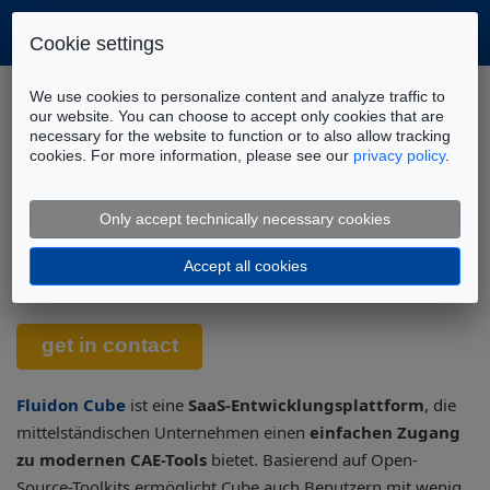
Cookie settings
Home
Werkzeuge
Fluidon Cube
We use cookies to personalize content and analyze traffic to
our website. You can choose to accept only cookies that are
necessary for the website to function or to also allow tracking
cookies. For more information, please see our
privacy policy
.
Fluidon Cube – Automatisierte
Abläufe zur Berechnung und
Only accept technically necessary cookies
Datenauswertung in Entwicklung
Accept all cookies
und Vertrieb
Fluidon Cube
ist eine
SaaS-Entwicklungsplattform
, die
mittelständischen Unternehmen einen
einfachen Zugang
zu modernen CAE-Tools
bietet. Basierend auf Open-
Source-Toolkits ermöglicht Cube auch Benutzern mit wenig