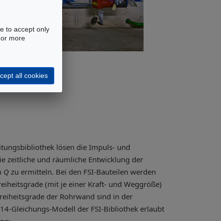
e to accept only
 For more
cept all cookies
tungsbibliothek lösen die Impuls- und
ie zeitliche und räumliche Entwicklung der
m
Q
zu ermitteln. Bei den FSI-Bauteilen werden
reiheitsgrade (mit je einer Kraft- und Weggröße)
reiheitsgrade der Rohrwand sind in der
14-Gleichungs-Modell der FSI-Bibliothek erlaubt