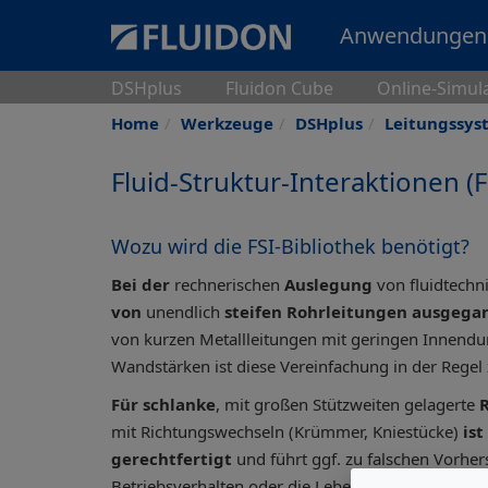
Anwendungen
DSHplus
Fluidon Cube
Online-Simul
Home
Werkzeuge
DSHplus
Leitungssys
Fluid-Struktur-Interaktionen (F
Wozu wird die FSI-Bibliothek benötigt?
Bei der
rechnerischen
Auslegung
von fluidtech
von
unendlich
steifen Rohrleitungen ausgega
von kurzen Metallleitungen mit geringen Innend
Wandstärken ist diese Vereinfachung in der Regel 
Für schlanke
, mit großen Stützweiten gelagerte
mit Richtungswechseln (Krümmer, Kniestücke)
is
gerechtfertigt
und führt ggf. zu falschen Vorhe
Betriebsverhalten oder die Lebensdauer des Syste