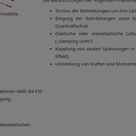
die Berücksichtigen der folgenden Phänome
Torsion der Rohrleitungen um ihre Lä
rmodelle.
Biegung der Rohrleitungen unter E
Querkraftschub
Elastische oder viskoelastische Leit
(„clamping units“)
Kopplung von axialen Spannungen in 
Effekt)
Umlenkung von Kräften und Momente
ionen stellt die FSI-
ügung:
skoelastischen