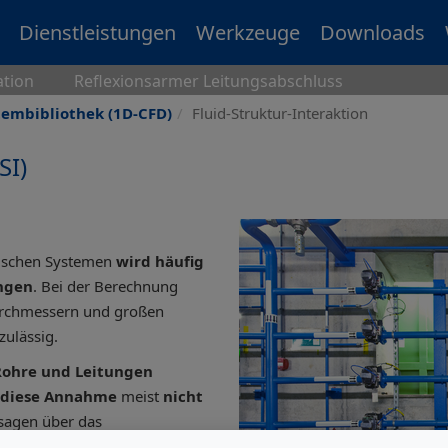
Dienstleistungen
Werkzeuge
Downloads
ation
Reflexionsarmer Leitungsabschluss
tembibliothek (1D-CFD)
Fluid-Struktur-Interaktion
SI)
nischen Systemen
wird häufig
ngen
. Bei der Berechnung
urchmessern und großen
zulässig.
Rohre und Leitungen
t diese Annahme
meist
nicht
rsagen über das
ms. Solche Situationen finden