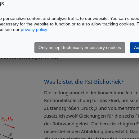
gs
ungen in PKW,
eitungen in der
 personalize content and analyze traffic to our website. You can choos
einflussen
sich die
necessary for the website to function or to also allow tracking cookies.
ase see our
privacy policy
.
des Fluids
im Inneren der
Erscheinungen wie Lärm,
ußern kann.
Only accept technically necessary cookies
Ac
e Wechselwirkungen in der
Was leistet die FSI-Bibliothek?
Die Leitungsmodelle der konventionellen Lei
Kontinuitätsgleichung für das Fluid, um so d
Zustandsgrößen Druck
p
und Volumenstro
zusätzlich zwölf Gleichungen für die sechs F
der Rohrwand gelöst. Die berücksichtigten F
nebenstehenden Abbildung dargestellt. Das 