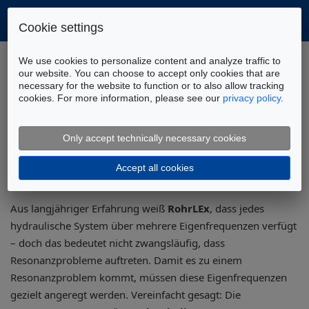
Cookie settings
Home
Wissensdatenbank
We use cookies to personalize content and analyze traffic to
Druckschwingungsanalyse
our website. You can choose to accept only cookies that are
necessary for the website to function or to also allow tracking
Entstehung von Resonanzen in Leitungssystemen
cookies. For more information, please see our
privacy policy
.
Resonanzbildung in
Rohrleitungssystemen
Only accept technically necessary cookies
Accept all cookies
Aus langjähriger Erfahrung weiß
RohrLEx
, dass jedes
hydraulische System über mehrere Eigenfrequenzen verfügt
– doch das bedeutet nicht zwangsläufig, dass
Resonanzprobleme auftreten. Damit es zu einem
Resonanzproblem kommt, müssen diese Eigenfrequenzen
gezielt angeregt werden. Vereinfacht gesagt: Die