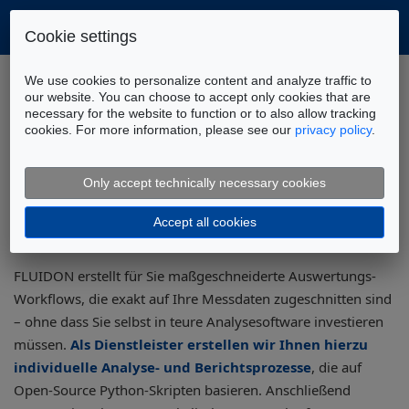
Cookie settings
Home
Werkzeuge
Fluidon Cube
We use cookies to personalize content and analyze traffic to
Automatisierte Auswertung von Messdaten
our website. You can choose to accept only cookies that are
necessary for the website to function or to also allow tracking
cookies. For more information, please see our
privacy policy
.
Automatisierte Auswertung von
Messdaten
Only accept technically necessary cookies
Accept all cookies
FLUIDON erstellt für Sie maßgeschneiderte Auswertungs-
Workflows, die exakt auf Ihre Messdaten zugeschnitten sind
– ohne dass Sie selbst in teure Analysesoftware investieren
müssen.
Als Dienstleister erstellen wir Ihnen hierzu
individuelle Analyse- und Berichtsprozesse
, die auf
Open-Source Python-Skripten basieren. Anschließend