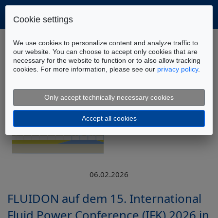
Cookie settings
Home
Unternehmen
Aktuelles
We use cookies to personalize content and analyze traffic to
FLUIDON auf dem 15. International Fluid Power
our website. You can choose to accept only cookies that are
necessary for the website to function or to also allow tracking
Conference (IFK) 2026 in Aachen
cookies. For more information, please see our
privacy policy
.
Only accept technically necessary cookies
Accept all cookies
06.02.2026
FLUIDON auf dem 15. International
Fluid Power Conference (IFK) 2026 in